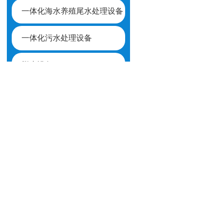
一体化海水养殖尾水处理设备
8646-
一体化污水处理设备
3288
脱水设备
消毒设备
信息详情
固液分离设备
过滤净化设备
水处理设备配件
生活污水处理设备