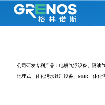
公司研发专利产品：电解气浮设备、隔油
地埋式一体化污水处理设备、MBR一体化