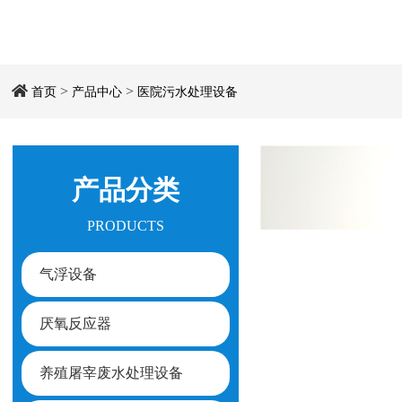
>
>
首页
产品中心
医院污水处理设备
产品分类
PRODUCTS
气浮设备
厌氧反应器
133-
养殖屠宰废水处理设备