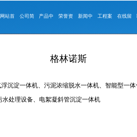
网站首
公司简
产品中
荣誉资
新闻中
工程案
在线留
页
介
心
质
心
例
言
格
林
诺
斯
气浮沉淀一体机、污泥浓缩脱水一体机、智能型一体
污水处理设备、电絮凝斜管沉淀一体机