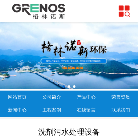
网站首页
公司简介
产品中心
荣誉资质
新闻中心
工程案例
网站首页
公司简介
产品中心
荣誉资质
在线留言
新闻中心
工程案例
在线留言
联系我们
联系我们
洗剂污水处理设备