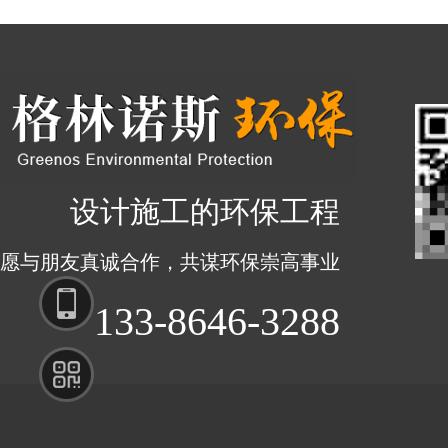
设计施工的环保工程
愿与朋友真诚合作，共谋环保崇高事业
133-
133-8646-3288
8646-
3288