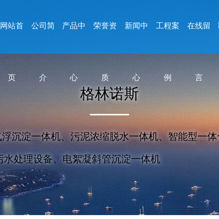
网站首
公司简
产品中
荣誉资
新闻中
工程案
在线留
页
介
心
质
心
例
言
格
林
诺
斯
气浮沉淀一体机、污泥浓缩脱水一体机、智能型一体
污水处理设备、电絮凝斜管沉淀一体机