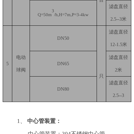
滤盘直径
3
Q=50m
/h,H=7m,P=3-4kw
2.5--3米
滤盘直径
D
N50
1
2-1.5
米
电动
滤盘直径
5
DN65
球阀
2米
只
滤盘直径
DN80
2.5--3
1、
中心管装置：
中心管装置：
304不锈钢中心管。