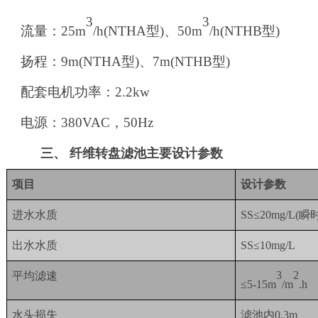
3
3
流量：
25m
/h(NTHA型)、50m
/h(NTHB型)
扬程：
9m(NTHA型)、7m(NTHB型)
配套电机功率：
2.2kw
电源：
380VAC，50Hz
三、 纤维转盘滤池主要设计参数
项目
设计参数
进水水质
SS≤20mg/L(瞬
出水水质
SS≤10mg/L
平均滤速
3
2
≤5-15m
/m
.h
水头损失
滤池内
0.3m