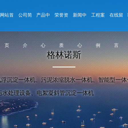
网站首
公司简
产品中
荣誉资
新闻中
工程案
在线留
页
介
心
质
心
例
言
格
林
诺
斯
气浮沉淀一体机、污泥浓缩脱水一体机、智能型一体
污水处理设备、电絮凝斜管沉淀一体机