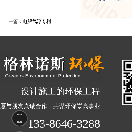
上一篇：
电解气浮专利
设计施工的环保工程
愿与朋友真诚合作，共谋环保崇高事业
133-
133-8646-3288