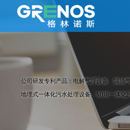
公司研发专利产品：电解气浮设备、隔油
地埋式一体化污水处理设备、MBR一体化