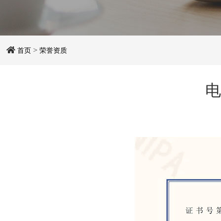
>
首页
荣誉资质
电