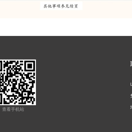
查看手机站